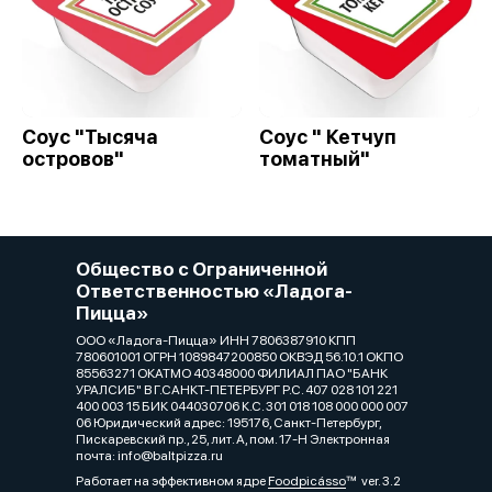
Соус "Тысяча
Соус " Кетчуп
островов"
томатный"
Общество с Ограниченной
Ответственностью «Ладога-
Пицца»
ООО «Ладога-Пицца» ИНН 7806387910 КПП
780601001 ОГРН 1089847200850 ОКВЭД 56.10.1 ОКПО
85563271 ОКАТМО 40348000 ФИЛИАЛ ПАО "БАНК
УРАЛСИБ" В Г.САНКТ-ПЕТЕРБУРГ Р.С. 407 028 101 221
400 003 15 БИК 044030706 К.С. 301 018 108 000 000 007
06 Юридический адрес: 195176, Санкт-Петербург,
Пискаревский пр., 25, лит. А, пом. 17-Н Электронная
почта: info@baltpizza.ru
Работает на эффективном ядре
Foodpicásso
ver. 3.2