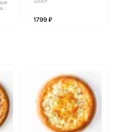
2200 г
цца
ца
1799 ₽