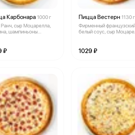
ца Карбонара
Пицца Вестерн
1000 г
1130 г
 Ранч, сыр Моцарелла,
Фирменный французски
ина, шампиньоны
белый соус, сыр Моцаре
ие, томаты
колбаски Ох
9 ₽
1029 ₽