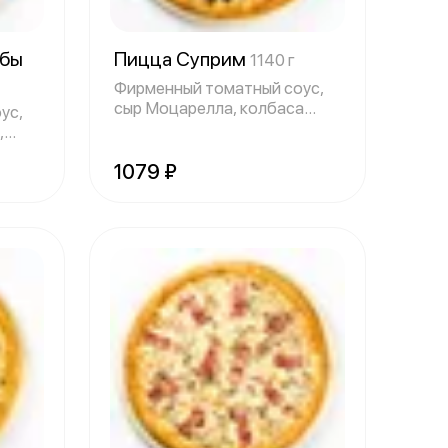
ибы
Пицца Суприм
1140 г
Фирменный томатный соус,
сыр Моцарелла, колбаса
ус,
Пепперони, в
,
1079 ₽