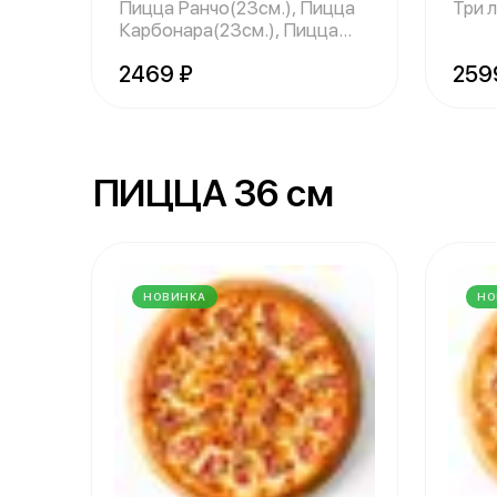
Пицца Ранчо(23см.), Пицца
Три 
Карбонара(23см.), Пицца
Мясной Мик
2469 ₽
259
ПИЦЦА 36 см
НОВИНКА
НО