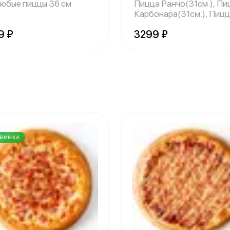
любые пиццы 36 см
Пицца Ранчо(31см.), Пи
Карбонара(31см.), Пиц
Мясной Мик
9 ₽
3299 ₽
ВИНКА