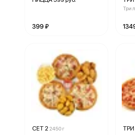
Три 
399 ₽
134
СЕТ 2
ТРИ
2450 г