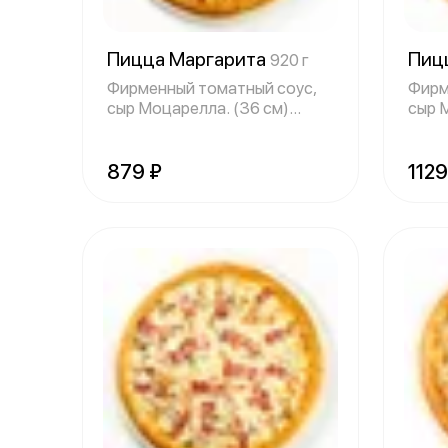
Пицца Маргарита
Пиц
920 г
Фирменный томатный соус,
Фирм
сыр Моцарелла. (36 см)
сыр 
КБЖУ на 100
цыпл
879 ₽
1129