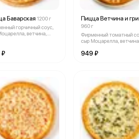
ца Баварская
Пицца Ветчина и гр
1200 г
960 г
енный горчичный соус,
Моцарелла, ветчина,
Фирменный томатный со
енок г
сыр Моцарелла, ветчина
шампиньоны
 ₽
949 ₽