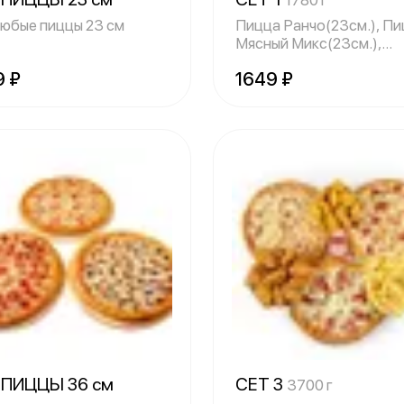
1780 г
любые пиццы 23 см
Пицца Ранчо(23см.), П
Мясный Микс(23см.),
Крылышки ФРИ (
9 ₽
1649 ₽
 ПИЦЦЫ 36 см
СЕТ 3
3700 г