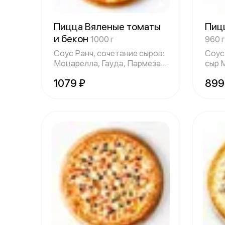
Пицца Вяленые томаты
Пиц
и бекон
1000 г
960 г
Соус Ранч, сочетание сыров:
Соус
Моцарелла, Гауда, Пармезан,
сыр 
беко
тома
1079 ₽
899