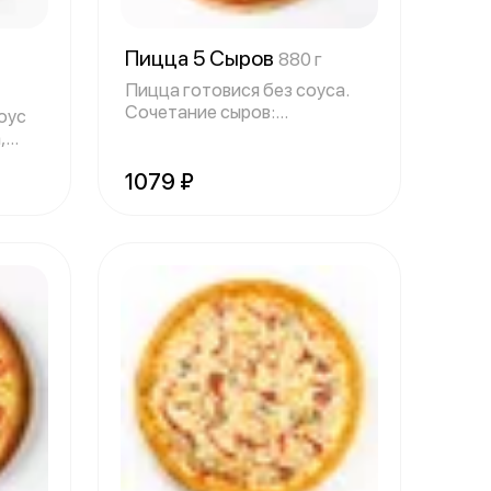
Пицца 5 Сыров
880 г
Пицца готовися без соуса.
Сочетание сыров:
оус
Моцарелла, Гауда,
,
1079 ₽