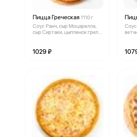
Пицца Греческая
Пиц
1110 г
Соус Ранч, сыр Моцарелла,
Соус
сыр Сиртаки, цыпленок гриль,
ветч
томат
свеж
1029 ₽
107