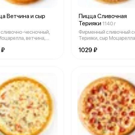
ца Ветчина и сыр
Пицца Сливочная
Терияки
1140 г
 сливочно-чесночный,
Фирменный сливочный с
Моцарелла, ветчина,
Терияки, сыр Моцарелла
ты свеж
цыпленок гр
 ₽
1029 ₽