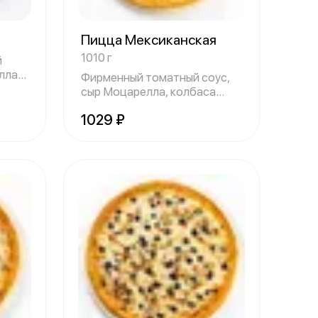
Пицца Мексиканская
1010 г
й
лла,
Фирменный томатный соус,
сыр Моцарелла, колбаса
Пепперони, в
1029 ₽