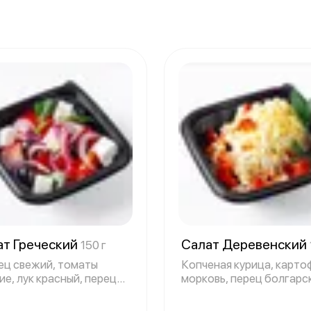
ат Греческий
Салат Деревенский
150 г
ец свежий, томаты
Копченая курица, карто
е, лук красный, перец
морковь, перец болгарс
арский,
яйцо,