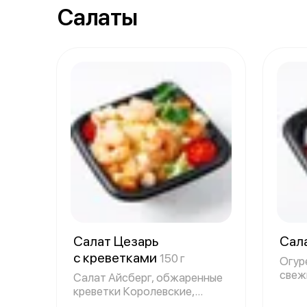
Салаты
Салат Цезарь
Сал
с креветками
150 г
Огур
свежи
Салат Айсберг, обжаренные
болг
креветки Королевские,
помидорки Че