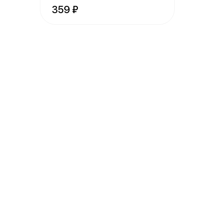
крутоны, фир
359 ₽