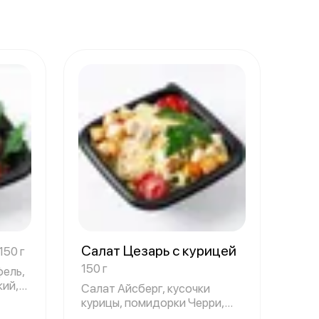
Салат Цезарь с курицей
150 г
150 г
фель,
кий,
Салат Айсберг, кусочки
курицы, помидорки Черри,
крутоны, сыр