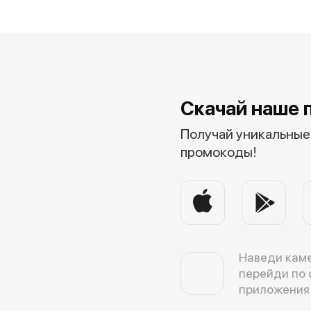
Скачай наше 
Получай уникальные 
промокоды!
Наведи каме
перейди по 
приложения