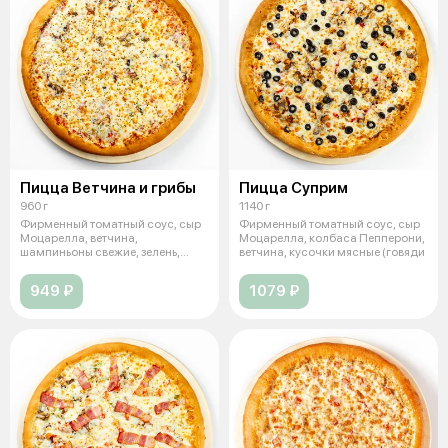
Пицца Ветчина и грибы
Пицца Суприм
960 г
1140 г
Фирменный томатный соус, сыр
Фирменный томатный соус, сыр
Моцарелла, ветчина,
Моцарелла, колбаса Пепперони,
шампиньоны свежие, зелень,
ветчина, кусочки мясные (говяди
чеснок. (36 см
949 ₽
1079 ₽