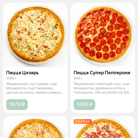
Пицца Цезарь
Пицца Супер Пепперони
1090 г
940 г
Фирменный соус Цезарь, сыр
Фирменный томатный соус, сыр
Моцарелла, сыр Пармезан,
Моцарелла, двойная колбаса
цыпленок гриль, томаты свежие,
Пепперони. (36 см) КБЖУ на 100
салат А
г:
1079 ₽
1029 ₽
ОСТРОЕ