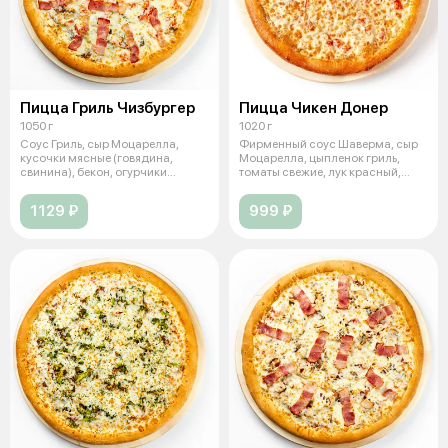
Пицца Гриль Чизбургер
Пицца Чикен Донер
1050 г
1020 г
Соус Гриль, сыр Моцарелла,
Фирменный соус Шаверма, сыр
кусочки мясные (говядина,
Моцарелла, цыпленок гриль,
свинина), бекон, огурчики
томаты свежие, лук красный,
маринованны
зелень,
1129 ₽
999 ₽