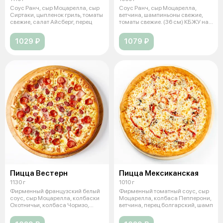
Соус Ранч, сыр Моцарелла, сыр
Соус Ранч, сыр Моцарелла,
Сиртаки, цыпленок гриль, томаты
ветчина, шампиньоны свежие,
свежие, салат Айсберг, перец
томаты свежие. (36 см) КБЖУ на
100 г
1029 ₽
1079 ₽
Пицца Вестерн
Пицца Мексиканская
1130 г
1010 г
Фирменный французский белый
Фирменный томатный соус, сыр
соус, сыр Моцарелла, колбаски
Моцарелла, колбаса Пепперони,
Охотничьи, колбаса Чоризо,
ветчина, перец болгарский, шамп
бекон