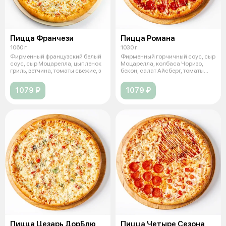
Пицца Франчези
Пицца Романа
1060 г
1030 г
Фирменный французский белый
Фирменный горчичный соус, сыр
соус, сыр Моцарелла, цыпленок
Моцарелла, колбаса Чоризо,
гриль, ветчина, томаты свежие, з
бекон, салат Айсберг, томаты
свеж
1079 ₽
1079 ₽
Пицца Цезарь ДорБлю
Пицца Четыре Сезона