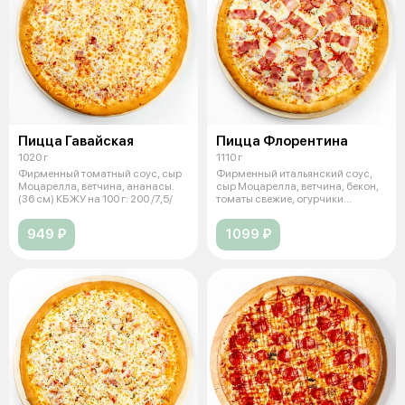
Пицца Гавайская
Пицца Флорентина
1020 г
1110 г
Фирменный томатный соус, сыр
Фирменный итальянский соус,
Моцарелла, ветчина, ананасы.
сыр Моцарелла, ветчина, бекон,
(36 см) КБЖУ на 100 г: 200 /7,5/
томаты свежие, огурчики
маринов
949 ₽
1099 ₽