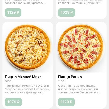
горячего копчения, креветки,
колбаски Охотничьи, огурчики
оливки зел
мар
1129 ₽
1029 ₽
Пицца Мясной Микс
Пицца Ранчо
1050 г
1100 г
Фирменный томатный соус, сыр
Соус Ранч, сыр Моцарелла,
Моцарелла, колбаса Пепперони,
цыпленок гриль, лук красный,
кусочки мясные(говядина,
томаты свежие, бекон, зелень,
свинин
чесно
1079 ₽
1129 ₽