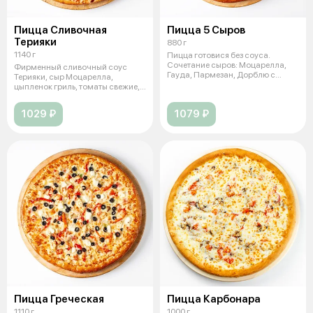
Пицца Сливочная
Пицца 5 Сыров
Терияки
880 г
1140 г
Пицца готовися без соуса.
Сочетание сыров: Моцарелла,
Фирменный сливочный соус
Гауда, Пармезан, Дорблю с
Терияки, сыр Моцарелла,
голубой пл
цыпленок гриль, томаты свежие,
перец болг
1029 ₽
1079 ₽
Пицца Греческая
Пицца Карбонара
1110 г
1000 г