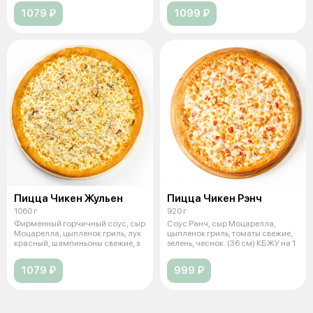
1079 ₽
1099 ₽
Пицца Чикен Жульен
Пицца Чикен Рэнч
1060 г
920 г
Фирменный горчичный соус, сыр
Соус Ранч, сыр Моцарелла,
Моцарелла, цыпленок гриль, лук
цыпленок гриль, томаты свежие,
красный, шампиньоны свежие, з
зелень, чеснок. (36 см) КБЖУ на 1
1079 ₽
999 ₽