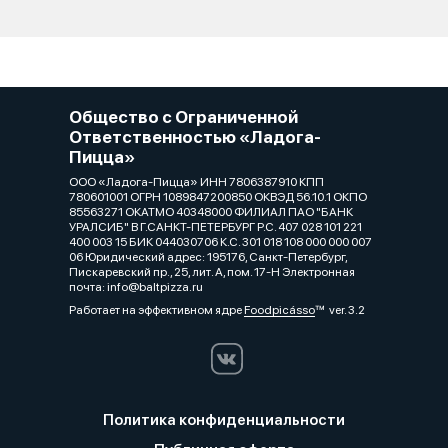
Общество с Ограниченной
Ответственностью «Ладога-
Пицца»
ООО «Ладога-Пицца» ИНН 7806387910 КПП
780601001 ОГРН 1089847200850 ОКВЭД 56.10.1 ОКПО
85563271 ОКАТМО 40348000 ФИЛИАЛ ПАО "БАНК
УРАЛСИБ" В Г.САНКТ-ПЕТЕРБУРГ Р.С. 407 028 101 221
400 003 15 БИК 044030706 К.С. 301 018 108 000 000 007
06 Юридический адрес: 195176, Санкт-Петербург,
Пискаревский пр., 25, лит. А, пом. 17-Н Электронная
почта: info@baltpizza.ru
Работает на эффективном ядре
Foodpicásso
ver. 3.2
Политика конфиденциальности