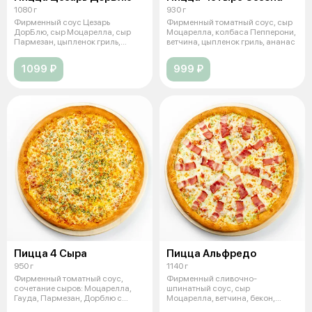
1080 г
930 г
Фирменный соус Цезарь
Фирменный томатный соус, сыр
ДорБлю, сыр Моцарелла, сыр
Моцарелла, колбаса Пепперони,
Пармезан, цыпленок гриль,
ветчина, цыпленок гриль, ананас
томаты свежие,
1099 ₽
999 ₽
Пицца 4 Сыра
Пицца Альфредо
950 г
1140 г
Фирменный томатный соус,
Фирменный сливочно-
сочетание сыров: Моцарелла,
шпинатный соус, сыр
Гауда, Пармезан, Дорблю с
Моцарелла, ветчина, бекон,
голубой пле
шампиньоны свежие, томат