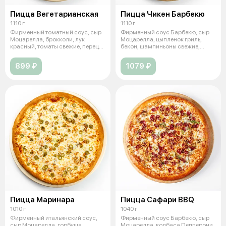
Пицца Вегетарианская
Пицца Чикен Барбекю
1110 г
1110 г
Фирменный томатный соус, сыр
Фирменный соус Барбекю, сыр
Моцарелла, брокколи, лук
Моцарелла, цыпленок гриль,
красный, томаты свежие, перец
бекон, шампиньоны свежие,
болгар
томаты св
899 ₽
1079 ₽
Пицца Маринара
Пицца Сафари BBQ
1010 г
1040 г
Фирменный итальянский соус,
Фирменный соус Барбекю, сыр
сыр Моцарелла, горбуша
Моцарелла, колбаса Пепперони,