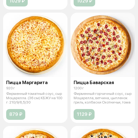
1029 ₽
1029 ₽
Пицца Маргарита
Пицца Баварская
920 г
1200 г
Фирменный томатный соус, сыр
Фирменный горчичный соус, сыр
Моцарелла. (36 см) КБЖУ на 100
Моцарелла, ветчина, цыпленок
г: 210/9/6,5/30
гриль, колбаски Охотничьи, тома
879 ₽
1129 ₽