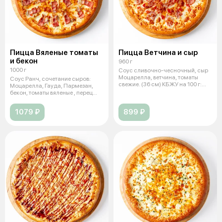
Пицца Вяленые томаты
Пицца Ветчина и сыр
и бекон
960 г
1000 г
Соус сливочно-чесночный, сыр
Моцарелла, ветчина, томаты
Соус Ранч, сочетание сыров:
свежие. (36 см) КБЖУ на 100 г:
Моцарелла, Гауда, Пармезан,
270
бекон, томаты вяленые , перец
болг
1079 ₽
899 ₽