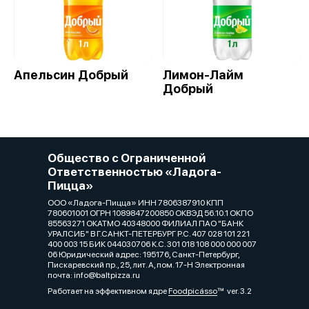
Апельсин Добрый
Лимон-Лайм
Добрый
Общество с Ограниченной
Ответственностью «Ладога-
Пицца»
ООО «Ладога-Пицца» ИНН 7806387910 КПП
780601001 ОГРН 1089847200850 ОКВЭД 56.10.1 ОКПО
85563271 ОКАТМО 40348000 ФИЛИАЛ ПАО "БАНК
УРАЛСИБ" В Г.САНКТ-ПЕТЕРБУРГ Р.С. 407 028 101 221
400 003 15 БИК 044030706 К.С. 301 018 108 000 000 007
06 Юридический адрес: 195176, Санкт-Петербург,
Пискаревский пр., 25, лит. А, пом. 17-Н Электронная
почта: info@baltpizza.ru
Работает на эффективном ядре
Foodpicásso
ver. 3.2