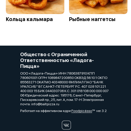
Кольца кальмара
Рыбные наггетсы
Общество с Ограниченной
Ответственностью «Ладога-
Пицца»
ООО «Ладога-Пицца» ИНН 7806387910 КПП
780601001 ОГРН 1089847200850 ОКВЭД 56.10.1 ОКПО
85563271 ОКАТМО 40348000 ФИЛИАЛ ПАО "БАНК
УРАЛСИБ" В Г.САНКТ-ПЕТЕРБУРГ Р.С. 407 028 101 221
400 003 15 БИК 044030706 К.С. 301 018 108 000 000 007
06 Юридический адрес: 195176, Санкт-Петербург,
Пискаревский пр., 25, лит. А, пом. 17-Н Электронная
почта: info@baltpizza.ru
Работает на эффективном ядре
Foodpicásso
ver. 3.2