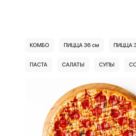
{{ textContacts }}
КОМБО
ПИЦЦА 36 см
ПИЦЦА 3
ПАСТА
САЛАТЫ
СУПЫ
С