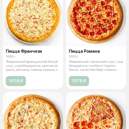
Пицца Франчези
Пицца Романа
1060 г
1030 г
Фирменный французский белый
Фирменный горчичный соус, сыр
соус, сыр Моцарелла, цыпленок
Моцарелла, колбаса Чоризо,
гриль, ветчина, томаты свежие, з
бекон, салат Айсберг, томаты
свеж
1079 ₽
1079 ₽