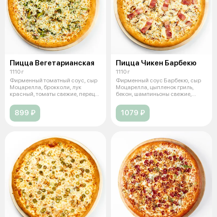
Пицца Вегетарианская
Пицца Чикен Барбекю
1110 г
1110 г
Фирменный томатный соус, сыр
Фирменный соус Барбекю, сыр
Моцарелла, брокколи, лук
Моцарелла, цыпленок гриль,
красный, томаты свежие, перец
бекон, шампиньоны свежие,
болгар
томаты св
899 ₽
1079 ₽