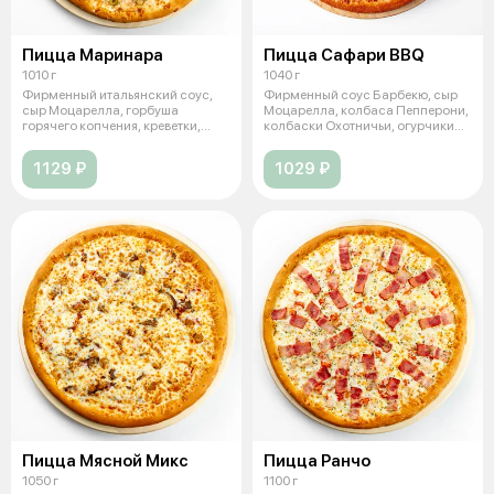
Пицца Маринара
Пицца Сафари BBQ
1010 г
1040 г
Фирменный итальянский соус,
Фирменный соус Барбекю, сыр
сыр Моцарелла, горбуша
Моцарелла, колбаса Пепперони,
горячего копчения, креветки,
колбаски Охотничьи, огурчики
оливки зел
мар
1129 ₽
1029 ₽
Пицца Мясной Микс
Пицца Ранчо
1050 г
1100 г