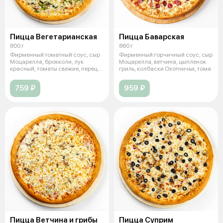
Пицца Вегетарианская
Пицца Баварская
800 г
860 г
Фирменный томатный соус, сыр
Фирменный горчичный соус, сыр
Моцарелла, брокколи, лук
Моцарелла, ветчина, цыпленок
красный, томаты свежие, перец
гриль, колбаски Охотничьи, тома
болгар
759 ₽
959 ₽
Пицца Ветчина и грибы
Пицца Суприм