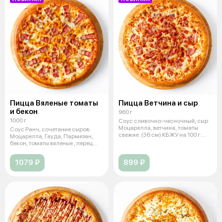
Пицца Вяленые томаты
Пицца Ветчина и сыр
и бекон
960 г
1000 г
Соус сливочно-чесночный, сыр
Моцарелла, ветчина, томаты
Соус Ранч, сочетание сыров:
свежие. (36 см) КБЖУ на 100 г:
Моцарелла, Гауда, Пармезан,
270
бекон, томаты вяленые , перец
болг
1079 ₽
899 ₽