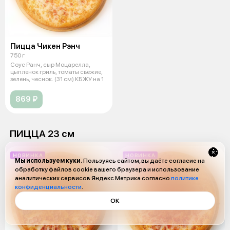
Пицца Чикен Рэнч
750 г
Соус Ранч, сыр Моцарелла,
цыпленок гриль, томаты свежие,
зелень, чеснок. (31 см) КБЖУ на 1
869 ₽
ПИЦЦА 23 см
НОВИНКА
НОВИНКА
Мы используем куки.
Пользуясь сайтом, вы даёте согласие на
обработку файлов cookie вашего браузера и использование
аналитических сервисов Яндекс Метрика согласно
политике
конфиденциальности
.
ОК