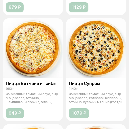
879 ₽
1129 ₽
Пицца Ветчина и грибы
Пицца Суприм
960 г
1140 г
Фирменный томатный соус, сыр
Фирменный томатный соус, сыр
Моцарелла, ветчина,
Моцарелла, колбаса Пепперони,
шампиньоны свежие, зелень,
ветчина, кусочки мясные (говяди
чеснок. (36 см
949 ₽
1079 ₽