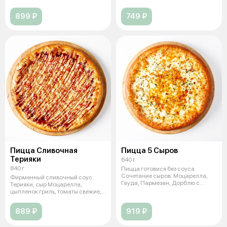
болг
899 ₽
749 ₽
Пицца Сливочная
Пицца 5 Сыров
Терияки
640 г
840 г
Пицца готовися без соуса.
Сочетание сыров: Моцарелла,
Фирменный сливочный соус
Гауда, Пармезан, Дорблю с
Терияки, сыр Моцарелла,
голубой пл
цыпленок гриль, томаты свежие,
перец болг
889 ₽
919 ₽