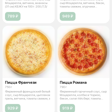
Моцарелла, ветчина, ананасы.
сыр Моцарелла, ветчина, бекон,
(31 см) КБЖУ на 100 г: 200 /7,5/
томаты свежие, огурчики
маринов
789 ₽
949 ₽
Пицца Франчези
Пицца Романа
750 г
790 г
Фирменный французский белый
Фирменный горчичный соус, сыр
соус, сыр Моцарелла, цыпленок
Моцарелла, колбаса Чоризо,
гриль, ветчина, томаты свежие, з
бекон, салат Айсберг, томаты
свеж
929 ₽
919 ₽