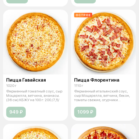
ОСТРОЕ
Пицца Гавайская
Пицца Флорентина
1020 г
1110 г
Фирменный томатный соус, сыр
Фирменный итальянский соус,
Моцарелла, ветчина, ананасы.
сыр Моцарелла, ветчина, бекон,
(36 см) КБЖУ на 100 г: 200 /7,5/
томаты свежие, огурчики
маринов
949 ₽
1099 ₽