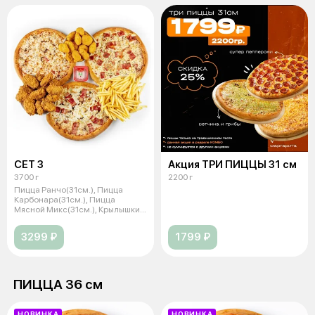
СЕТ 3
Акция ТРИ ПИЦЦЫ 31 см
3700 г
2200 г
Пицца Ранчо(31см.), Пицца
Карбонара(31см.), Пицца
Мясной Микс(31см.), Крылышки
ФРИ (16шт.)
3299 ₽
1799 ₽
ПИЦЦА 36 см
НОВИНКА
НОВИНКА