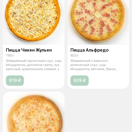
Пицца Чикен Жульен
Пицца Альфредо
760 г
820 г
Фирменный горчичный соус, сыр
Фирменный сливочно-
Моцарелла, цыпленок гриль, лук
шпинатный соус, сыр
красный, шампиньоны свежие, з
Моцарелла, ветчина, бекон,
шампиньоны свежие, томат
919 ₽
929 ₽