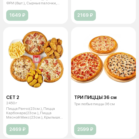
ФРИ (8шт.), Сырные палочки,
Картофе
1649 ₽
2169 ₽
СЕТ 2
ТРИ ПИЦЦЫ 36 см
2450 г
Три любые пиццы 36 см
Пицца Ранчо(23см.), Пицца
Карбонара(23см.), Пицца
Мясной Микс(23см.), Крылышки
ФРИ (16шт.)
2469 ₽
2599 ₽