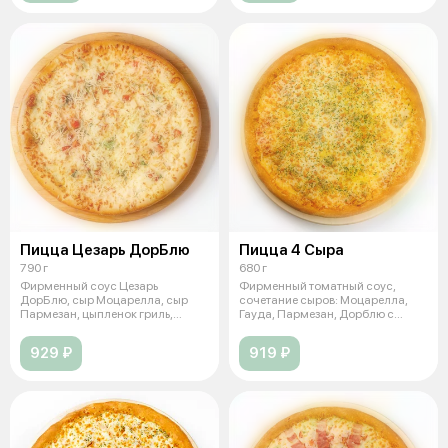
Пицца Цезарь ДорБлю
Пицца 4 Сыра
790 г
680 г
Фирменный соус Цезарь
Фирменный томатный соус,
ДорБлю, сыр Моцарелла, сыр
сочетание сыров: Моцарелла,
Пармезан, цыпленок гриль,
Гауда, Пармезан, Дорблю с
томаты свежие,
голубой пле
929 ₽
919 ₽