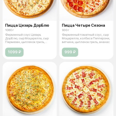
Пицца Цезарь ДорБлю
Пицца Четыре Сезона
1080 г
930 г
Фирменный соус Цезарь
Фирменный томатный соус, сыр
ДорБлю, сыр Моцарелла, сыр
Моцарелла, колбаса Пепперони,
Пармезан, цыпленок гриль,
ветчина, цыпленок гриль, ананас
томаты свежие,
1099 ₽
999 ₽