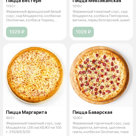
Пицца Вестерн
Пицца Мексиканская
1130 г
1010 г
Фирменный французский белый
Фирменный томатный соус, сыр
соус, сыр Моцарелла, колбаски
Моцарелла, колбаса Пепперони,
Охотничьи, колбаса Чоризо,
ветчина, перец болгарский, шамп
бекон
1029 ₽
1029 ₽
Пицца Маргарита
Пицца Баварская
920 г
1200 г
Фирменный томатный соус, сыр
Фирменный горчичный соус, сыр
Моцарелла. (36 см) КБЖУ на 100
Моцарелла, ветчина, цыпленок
г: 210/9/6,5/30
гриль, колбаски Охотничьи, тома