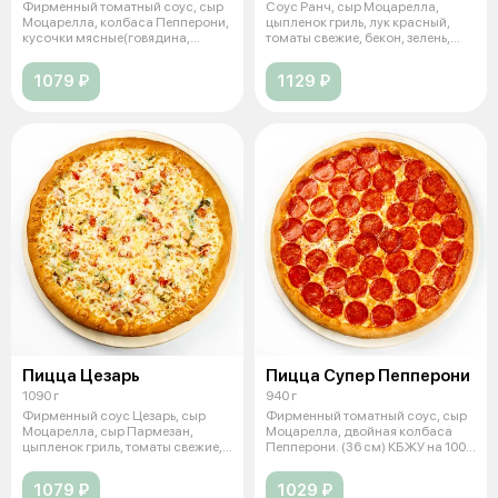
Фирменный томатный соус, сыр
Соус Ранч, сыр Моцарелла,
Моцарелла, колбаса Пепперони,
цыпленок гриль, лук красный,
кусочки мясные(говядина,
томаты свежие, бекон, зелень,
свинин
чесно
1079 ₽
1129 ₽
Пицца Цезарь
Пицца Супер Пепперони
1090 г
940 г
Фирменный соус Цезарь, сыр
Фирменный томатный соус, сыр
Моцарелла, сыр Пармезан,
Моцарелла, двойная колбаса
цыпленок гриль, томаты свежие,
Пепперони. (36 см) КБЖУ на 100
салат А
г:
1079 ₽
1029 ₽