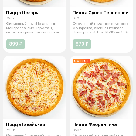
Пицца Цезарь
Пицца Супер Пепперони
790 г
670 г
Фирменный соус Цезарь, сыр
Фирменный томатный соус, сыр
Моцарелла, сыр Пармезан,
Моцарелла, двойная колбаса
цыпленок гриль, томаты свежие,
Пепперони. (31 см) КБЖУ на 100 г:
салат А
899 ₽
879 ₽
ОСТРОЕ
Пицца Гавайская
Пицца Флорентина
720 г
850 г
Фирменный томатный соус, сыр
Фирменный итальянский соус,