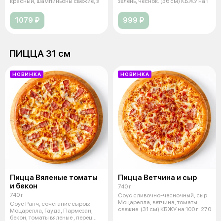
красный, шампиньоны свежие, з
зелень, чеснок. (36 см) КБЖУ на 1
1079 ₽
999 ₽
ПИЦЦА 31 см
НОВИНКА
НОВИНКА
Пицца Вяленые томаты
Пицца Ветчина и сыр
и бекон
740 г
740 г
Соус сливочно-чесночный, сыр
Моцарелла, ветчина, томаты
Соус Ранч, сочетание сыров:
свежие. (31 см) КБЖУ на 100 г: 270
Моцарелла, Гауда, Пармезан,
бекон, томаты вяленые , перец