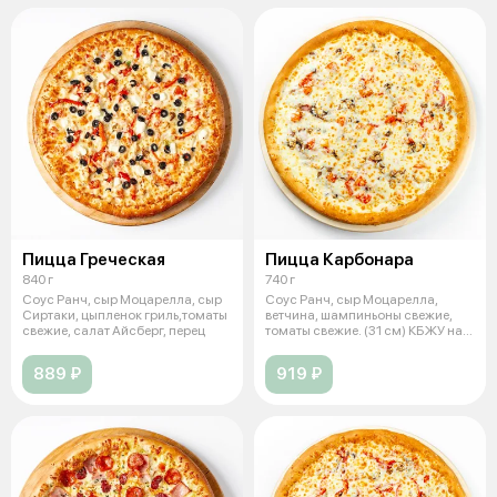
Пицца Греческая
Пицца Карбонара
840 г
740 г
Соус Ранч, сыр Моцарелла, сыр
Соус Ранч, сыр Моцарелла,
Сиртаки, цыпленок гриль,томаты
ветчина, шампиньоны свежие,
свежие, салат Айсберг, перец
томаты свежие. (31 см) КБЖУ на
100 г
889 ₽
919 ₽