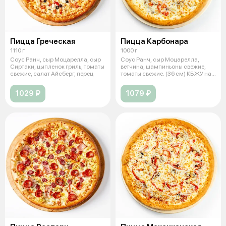
Пицца Греческая
Пицца Карбонара
1110 г
1000 г
Соус Ранч, сыр Моцарелла, сыр
Соус Ранч, сыр Моцарелла,
Сиртаки, цыпленок гриль, томаты
ветчина, шампиньоны свежие,
свежие, салат Айсберг, перец
томаты свежие. (36 см) КБЖУ на
100 г
1029 ₽
1079 ₽