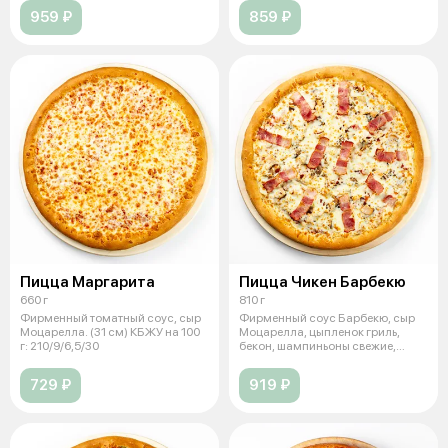
959 ₽
859 ₽
Пицца Маргарита
Пицца Чикен Барбекю
660 г
810 г
Фирменный томатный соус, сыр
Фирменный соус Барбекю, сыр
Моцарелла. (31 см) КБЖУ на 100
Моцарелла, цыпленок гриль,
г: 210/9/6,5/30
бекон, шампиньоны свежие,
томаты св
729 ₽
919 ₽