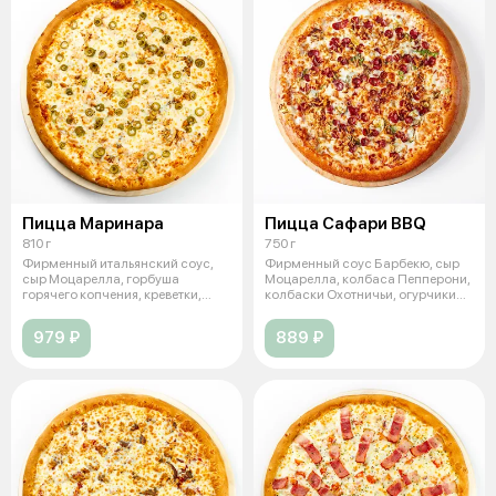
Пицца Маринара
Пицца Сафари BBQ
810 г
750 г
Фирменный итальянский соус,
Фирменный соус Барбекю, сыр
сыр Моцарелла, горбуша
Моцарелла, колбаса Пепперони,
горячего копчения, креветки,
колбаски Охотничьи, огурчики
оливки зел
мар
979 ₽
889 ₽