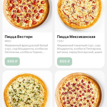
Пицца Вестерн
Пицца Мексиканская
850 г
720 г
Фирменный французский белый
Фирменный томатный соус, сыр
соус, сыр Моцарелла, колбаски
Моцарелла, колбаса Пепперони,
Охотничьи, колбаса Чоризо,
ветчина, перец болгарский, шамп
бекон
889 ₽
869 ₽