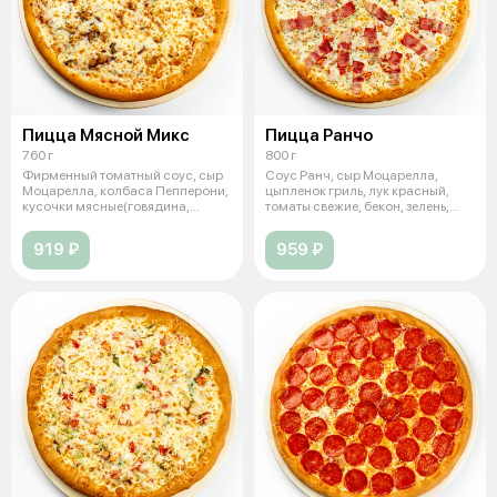
Пицца Мясной Микс
Пицца Ранчо
760 г
800 г
Фирменный томатный соус, сыр
Соус Ранч, сыр Моцарелла,
Моцарелла, колбаса Пепперони,
цыпленок гриль, лук красный,
кусочки мясные(говядина,
томаты свежие, бекон, зелень,
свинин
чесно
919 ₽
959 ₽