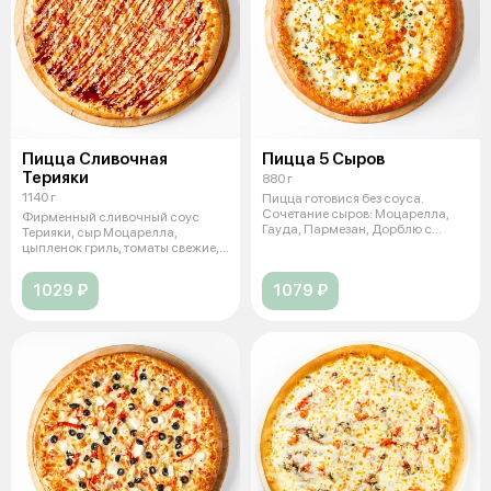
Пицца Сливочная
Пицца 5 Сыров
Терияки
880 г
1140 г
Пицца готовися без соуса.
Сочетание сыров: Моцарелла,
Фирменный сливочный соус
Гауда, Пармезан, Дорблю с
Терияки, сыр Моцарелла,
голубой пл
цыпленок гриль, томаты свежие,
перец болг
1029 ₽
1079 ₽