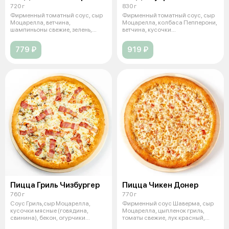
720 г
830 г
Фирменный томатный соус, сыр
Фирменный томатный соус, сыр
Моцарелла, ветчина,
Моцарелла, колбаса Пепперони,
шампиньоны свежие, зелень,
ветчина, кусочки
чеснок. (31 см
мясные(говядин
779 ₽
919 ₽
Пицца Гриль Чизбургер
Пицца Чикен Донер
760 г
770 г
Соус Гриль,сыр Моцарелла,
Фирменный соус Шаверма, сыр
кусочки мясные (говядина,
Моцарелла, цыпленок гриль,
свинина), бекон, огурчики
томаты свежие, лук красный,
маринованные
зелень,