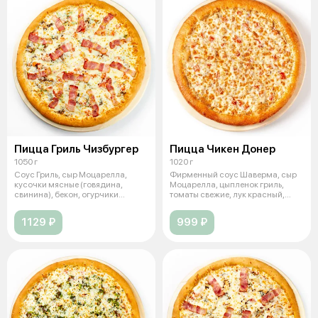
Пицца Гриль Чизбургер
Пицца Чикен Донер
1050 г
1020 г
Соус Гриль, сыр Моцарелла,
Фирменный соус Шаверма, сыр
кусочки мясные (говядина,
Моцарелла, цыпленок гриль,
свинина), бекон, огурчики
томаты свежие, лук красный,
маринованны
зелень,
1129 ₽
999 ₽