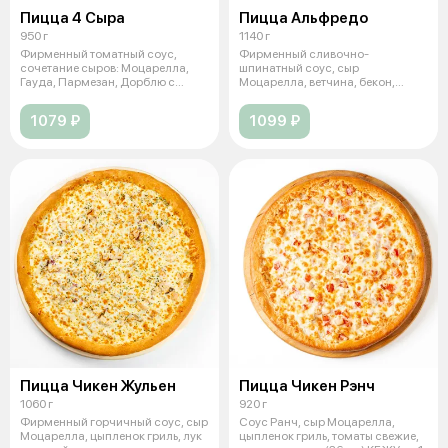
Пицца 4 Сыра
Пицца Альфредо
950 г
1140 г
Фирменный томатный соус,
Фирменный сливочно-
сочетание сыров: Моцарелла,
шпинатный соус, сыр
Гауда, Пармезан, Дорблю с
Моцарелла, ветчина, бекон,
голубой пле
шампиньоны свежие, томат
1079 ₽
1099 ₽
Пицца Чикен Жульен
Пицца Чикен Рэнч
1060 г
920 г
Фирменный горчичный соус, сыр
Соус Ранч, сыр Моцарелла,
Моцарелла, цыпленок гриль, лук
цыпленок гриль, томаты свежие,