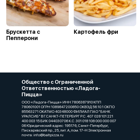
Брускетта с
Картофель фри
Пепперони
Общество с Ограниченной
Ответственностью «Ладога-
Пицца»
ООО «Ладога-Пицца» ИНН 7806387910 КПП
780601001 ОГРН 1089847200850 ОКВЭД 56.10.1 ОКПО
85563271 ОКАТМО 40348000 ФИЛИАЛ ПАО "БАНК
УРАЛСИБ" В Г.САНКТ-ПЕТЕРБУРГ Р.С. 407 028 101 221
400 003 15 БИК 044030706 К.С. 301 018 108 000 000 007
06 Юридический адрес: 195176, Санкт-Петербург,
Пискаревский пр., 25, лит. А, пом. 17-Н Электронная
почта: info@baltpizza.ru