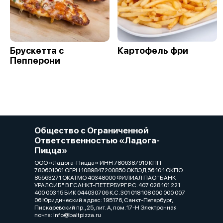
Брускетта с
Картофель фри
Пепперони
Общество с Ограниченной
Ответственностью «Ладога-
Пицца»
ООО «Ладога-Пицца» ИНН 7806387910 КПП
780601001 ОГРН 1089847200850 ОКВЭД 56.10.1 ОКПО
85563271 ОКАТМО 40348000 ФИЛИАЛ ПАО "БАНК
УРАЛСИБ" В Г.САНКТ-ПЕТЕРБУРГ Р.С. 407 028 101 221
400 003 15 БИК 044030706 К.С. 301 018 108 000 000 007
06 Юридический адрес: 195176, Санкт-Петербург,
Пискаревский пр., 25, лит. А, пом. 17-Н Электронная
почта: info@baltpizza.ru