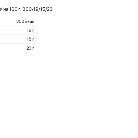
 на 100 г: 300/19/15/23
300 ккал
19 г
15 г
23 г