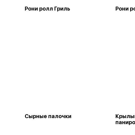
Рони ролл Гриль
Рони р
Сырные палочки
Крылы
паниро