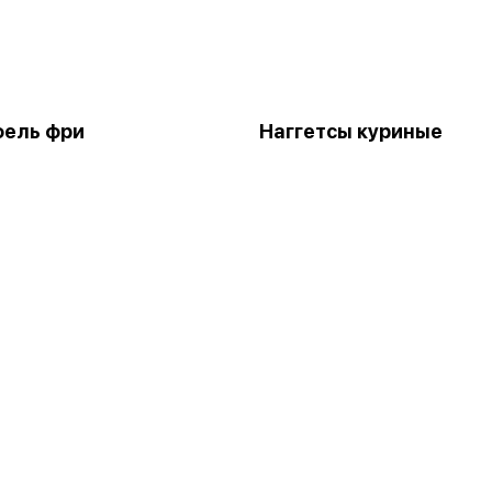
фель фри
Наггетсы куриные