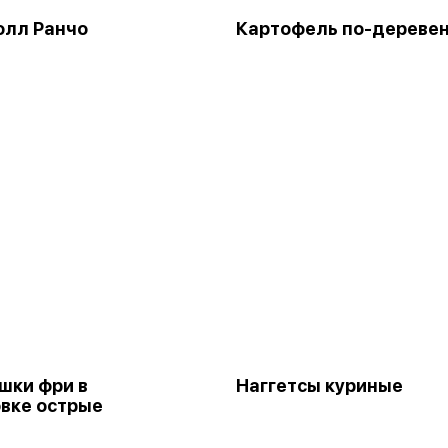
олл Ранчо
Картофель по-дереве
шки фри в
Наггетсы куриные
вке острые