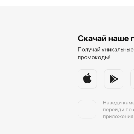
Скачай наше 
Получай уникальные 
промокоды!
Наведи каме
перейди по 
приложения