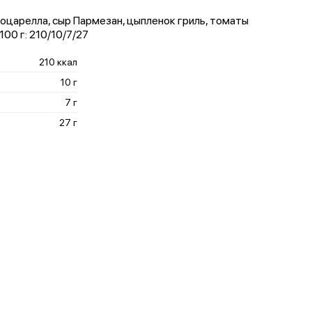
царелла, сыр Пармезан, цыпленок гриль, томаты
100 г: 210/10/7/27
210 ккал
10 г
7 г
27 г