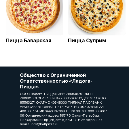
Пицца Баварская
Пицца Суприм
Общество с Ограниченной
Ответственностью «Ладога-
Пицца»
ООО «Ладога-Пицца» ИНН 7806387910 КПП
780601001 ОГРН 1089847200850 ОКВЭД 56.10.1 ОКПО
85563271 ОКАТМО 40348000 ФИЛИАЛ ПАО "БАНК
УРАЛСИБ" В Г.САНКТ-ПЕТЕРБУРГ Р.С. 407 028 101 221
400 003 15 БИК 044030706 К.С. 301 018 108 000 000 007
06 Юридический адрес: 195176, Санкт-Петербург,
Пискаревский пр., 25, лит. А, пом. 17-Н Электронная
почта: info@baltpizza.ru