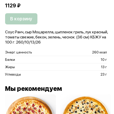
1129 ₽
В корзину
Соус Ранч, сыр Моцарелла, цыпленок гриль, лук красный,
томаты свежие, бекон, зелень, чеснок. (36 см) КБЖУ на
100 г: 260/10/13/26
Энерг. ценность
260 ккал
Белки
10 г
Жиры
13 г
Углеводы
23 г
Мы рекомендуем