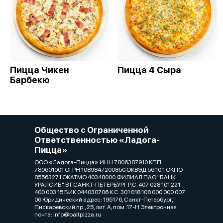
Пицца Чикен
Пицца 4 Сыра
Барбекю
Общество с Ограниченной
Ответственностью «Ладога-
Пицца»
ООО «Ладога-Пицца» ИНН 7806387910 КПП
780601001 ОГРН 1089847200850 ОКВЭД 56.10.1 ОКПО
85563271 ОКАТМО 40348000 ФИЛИАЛ ПАО "БАНК
УРАЛСИБ" В Г.САНКТ-ПЕТЕРБУРГ Р.С. 407 028 101 221
400 003 15 БИК 044030706 К.С. 301 018 108 000 000 007
06 Юридический адрес: 195176, Санкт-Петербург,
Пискаревский пр., 25, лит. А, пом. 17-Н Электронная
почта: info@baltpizza.ru