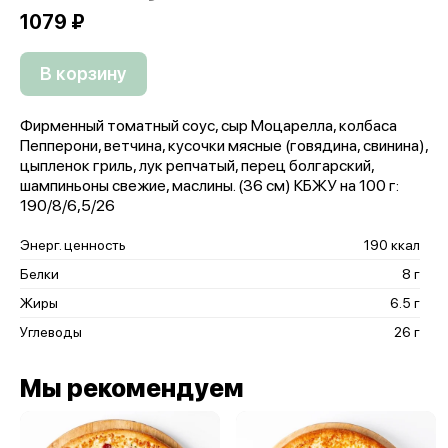
1079 ₽
В корзину
Фирменный томатный соус, сыр Моцарелла, колбаса
Пепперони, ветчина, кусочки мясные (говядина, свинина),
цыпленок гриль, лук репчатый, перец болгарский,
шампиньоны свежие, маслины. (36 см) КБЖУ на 100 г:
190/8/6,5/26
Энерг. ценность
190 ккал
Белки
8 г
Жиры
6.5 г
Углеводы
26 г
Мы рекомендуем