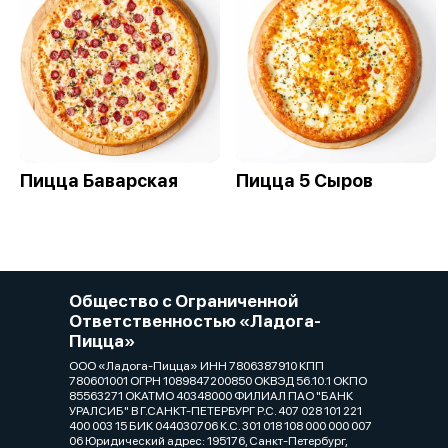
Пицца Баварская
Пицца 5 Сыров
Общество с Ограниченной
Ответственностью «Ладога-
Пицца»
ООО «Ладога-Пицца» ИНН 7806387910 КПП
780601001 ОГРН 1089847200850 ОКВЭД 56.10.1 ОКПО
85563271 ОКАТМО 40348000 ФИЛИАЛ ПАО "БАНК
УРАЛСИБ" В Г.САНКТ-ПЕТЕРБУРГ Р.С. 407 028 101 221
400 003 15 БИК 044030706 К.С. 301 018 108 000 000 007
06 Юридический адрес: 195176, Санкт-Петербург,