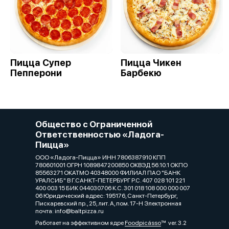
Пицца Супер
Пицца Чикен
Пепперони
Барбекю
Общество с Ограниченной
Ответственностью «Ладога-
Пицца»
ООО «Ладога-Пицца» ИНН 7806387910 КПП
780601001 ОГРН 1089847200850 ОКВЭД 56.10.1 ОКПО
85563271 ОКАТМО 40348000 ФИЛИАЛ ПАО "БАНК
УРАЛСИБ" В Г.САНКТ-ПЕТЕРБУРГ Р.С. 407 028 101 221
400 003 15 БИК 044030706 К.С. 301 018 108 000 000 007
06 Юридический адрес: 195176, Санкт-Петербург,
Пискаревский пр., 25, лит. А, пом. 17-Н Электронная
почта: info@baltpizza.ru
Работает на эффективном ядре
Foodpicásso
ver. 3.2