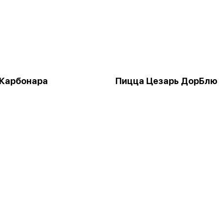
 Карбонара
Пицца Цезарь ДорБлю