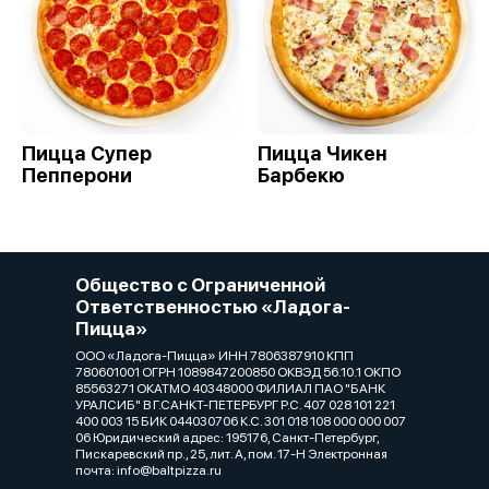
Пицца Супер
Пицца Чикен
Пепперони
Барбекю
Общество с Ограниченной
Ответственностью «Ладога-
Пицца»
ООО «Ладога-Пицца» ИНН 7806387910 КПП
780601001 ОГРН 1089847200850 ОКВЭД 56.10.1 ОКПО
85563271 ОКАТМО 40348000 ФИЛИАЛ ПАО "БАНК
УРАЛСИБ" В Г.САНКТ-ПЕТЕРБУРГ Р.С. 407 028 101 221
400 003 15 БИК 044030706 К.С. 301 018 108 000 000 007
06 Юридический адрес: 195176, Санкт-Петербург,
Пискаревский пр., 25, лит. А, пом. 17-Н Электронная
почта: info@baltpizza.ru