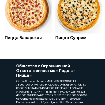
Пицца Баварская
Пицца Суприм
Общество с Ограниченной
Ответственностью «Ладога-
Пицца»
ООО «Ладога-Пицца» ИНН 7806387910 КПП
780601001 ОГРН 1089847200850 ОКВЭД 56.10.1 ОКПО
85563271 ОКАТМО 40348000 ФИЛИАЛ ПАО "БАНК
УРАЛСИБ" В Г.САНКТ-ПЕТЕРБУРГ Р.С. 407 028 101 221
400 003 15 БИК 044030706 К.С. 301 018 108 000 000 007
06 Юридический адрес: 195176, Санкт-Петербург,
Пискаревский пр., 25, лит. А, пом. 17-Н Электронная